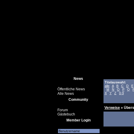
News
Titelauswahl:
alle
A
B
C
D
E
Öffentliche News
M
N
O
P
Q
X
Y
Z
0-9
Alle News
Community
Verweise
» Übers
Forum
Gästebuch
Member Login