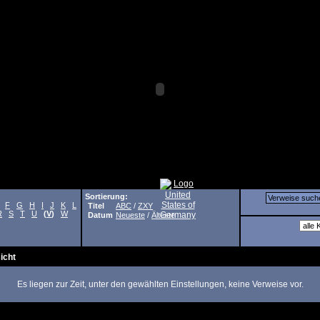
Sortierung:
F
G
H
I
J
K
L
Titel
ABC
/
ZXY
R
S
T
U
(
V
)
W
Datum
Neueste
/
Älteste
icht
Es liegen zur Zeit, unter den gewählten Einstellungen, keine Verweise vor.