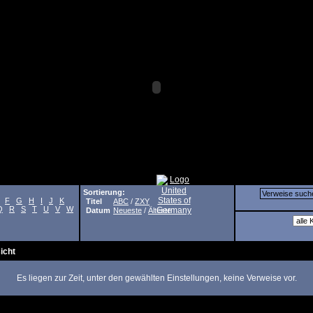
Sortierung:
F
G
H
I
J
K
Titel
ABC
/
ZXY
Q
R
S
T
U
V
W
Datum
Neueste
/
Älteste
icht
Es liegen zur Zeit, unter den gewählten Einstellungen, keine Verweise vor.