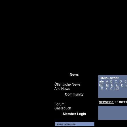
News
Titelauswahl:
alle
A
B
C
D
E
Öffentliche News
(
L
)
M
N
O
P
X
Y
Z
0-9
Alle News
Community
Verweise
» Übers
Forum
Gästebuch
Member Login