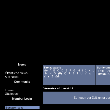
News
Titelauswahl:
Sortierun
alle
A
B
C
D
E
F
G
H
I
J
K
L
Titel
A
Öffentliche News
M
N
O
(
P
)
Q
R
S
T
U
V
W
Datum
N
X
Y
Z
0-9
Alle News
Community
Verweise
» Übersicht
Forum
Gästebuch
Es liegen zur Zeit, unter d
Member Login